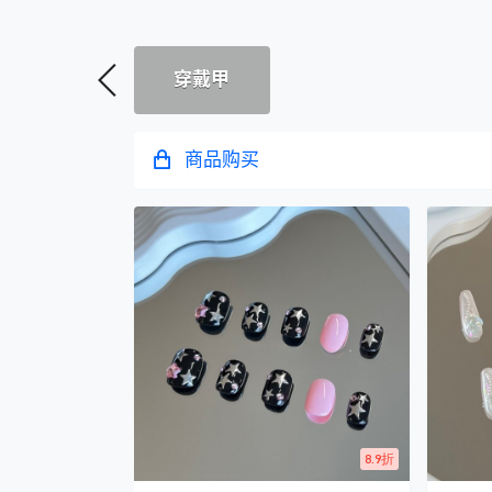
穿戴甲
商品购买
8.9折