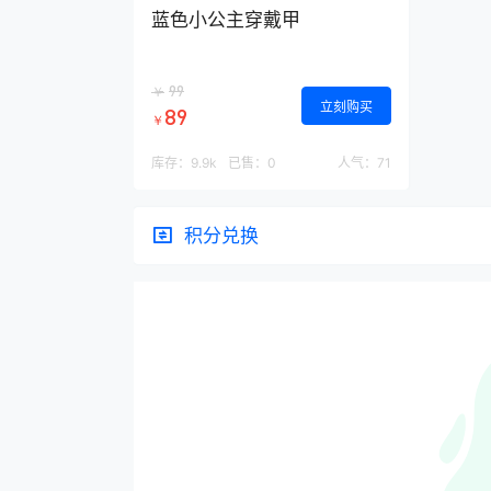
蓝色小公主穿戴甲
99
￥
立刻购买
89
￥
库存：
9.9k
已售：
0
人气：
71
积分兑换