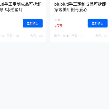
biuti手工定制成品可拆卸
biubiuti手工定制成品可拆卸
美甲冰透星月
穿戴美甲树莓爱心
89
￥
立刻购买
立刻购买
79
￥
.9k
已售：
23
人气：
48
库存：
9.9k
已售：
12
人气：
63