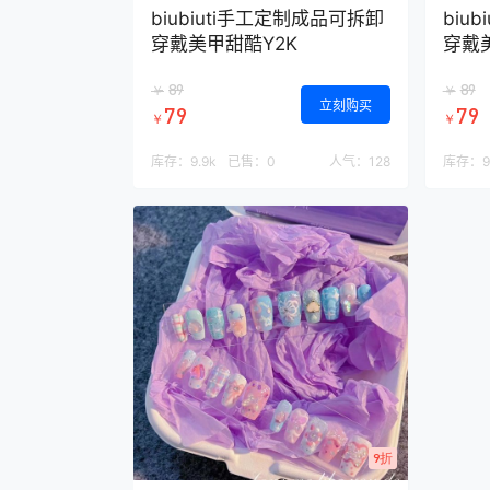
biubiuti手工定制成品可拆卸
biu
穿戴美甲甜酷Y2K
穿戴
89
89
￥
￥
立刻购买
79
79
￥
￥
库存：
9.9k
已售：
0
人气：
128
库存：
9
9折