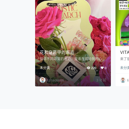
花和穿戴甲的邂逅
VIT
甲摆
探寻不同寻常的邂逅，是谁在拨动我的心
来了朋
弦：一株盛开的集市之花、还是那炫彩的穿
日/7
未分类
220
0
未分
戴甲。 在集市的一角，鲜花丛中，鲜艳的花
江半
儿引人注目，她的花瓣鲜艳夺目，花香醇厚
而持久，好似用她的颜色和香气，诠释了上
lizhaolinlin
3 年前
l
海集市的多元与繁华。