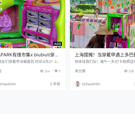
APARK有维市集x biubiuti穿戴
上海摆摊！当穿戴甲遇上多巴
摊
友们穿戴甲冰箱报到 时间:6月21-24
快来找我们玩！端午一天!打卡拍照送
月1-2日14:00-21:30 地点:上海黄浦滨
耳环!6.22-24每天限量50
类
264
0
未分类
248
园路段(上海当代艺术博物馆)
izhaolinlin
3 年前
lizhaolinlin