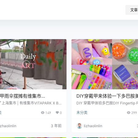
文章
甲雨伞摆摊有维集市
DIY穿戴甲来体验一下多巴胺
APARK X BIUBIUTI
吧
上海集市 | 有维集市VITAPARK X BI
DIY 穿戴甲体验多巴胺DIY Fingertip P
TI时间：7.1-7.2
Diy多巴胺穿戴甲 59元Diy多巴胺穿
类
149
0
未分类
299
环29元环保餐盒包装理念打造迷你指
biubiuti 回收计划回收废弃甲片 (空投
投回收穿戴甲换购计划+39元任选6.30 |
izhaolinlin
3 年前
lizhaolinlin
00-20:00