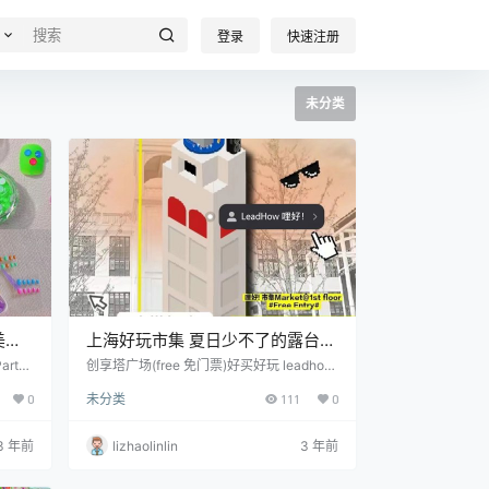
登录
快速注册
未分类
美甲
上海好玩市集 夏日少不了的露台派
对又来了
arty
创享塔广场(free 免门票)好买好玩 leadhow
戴甲耳
可持续时尚市集，精挑细选好逛摊位 博主闲
0
未分类
111
0
尖艺术
置原创品牌中古 还有好玩的可持续worksho
箱 )空
p多巴胺穿戴甲diy废布料端午香包闲置swa
 12:
p涂鸦&滑板娱乐 创享塔露台 (4F露台)好吃
3 年前
lizhaolinlin
3 年前
好喝好听好chill leadhow sunset party哩好
落日排派对沪上知名underground俱乐部di
们来开落日派对了苏州河环绕的宝藏露台一