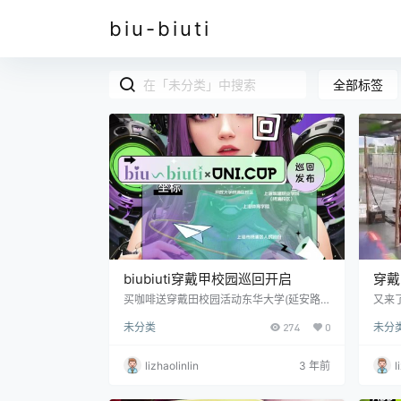
biu-biuti
全部标签
biubiuti穿戴甲校园巡回开启
穿戴
VIT
买咖啡送穿戴田校园活动东华大学(延安路
又来了
校区)城建职业学院(杨浦校区)开放大学(杨
UBIU
未分类
274
0
未分
浦区校区) 体育学院
lizhaolinlin
3 年前
l