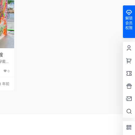
起微醺…
解锁
会员
权限
胺
穿戴甲
0
3 年前